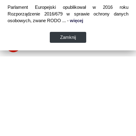
Parlament Europejski opublikował w 2016 roku
Rozporządzenie 2016/679 w sprawie ochrony danych
osobowych, zwane RODO ... -
więcej
Zamknij
Dane kontaktowe:
WSPIA Rzeszowska Szkoła Wyższa
ul. Cegielniana 14 (boczna al. Rejtana)
35-310 Rzeszów
tel. 17 867 04 00