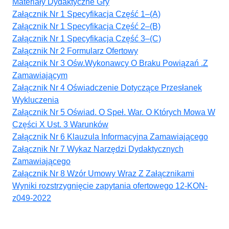
Materiały Dydaktyczne Gry
Załącznik Nr 1 Specyfikacja Część 1–(A)
Załącznik Nr 1 Specyfikacja Część 2–(B)
Załącznik Nr 1 Specyfikacja Część 3–(C)
Załącznik Nr 2 Formularz Ofertowy
Załącznik Nr 3 Ośw.Wykonawcy O Braku Powiązań .Z
Zamawiającym
Załącznik Nr 4 Oświadczenie Dotyczące Przesłanek
Wykluczenia
Załącznik Nr 5 Oświad. O Speł. War. O Których Mowa W
Części X Ust. 3 Warunków
Załącznik Nr 6 Klauzula Informacyjna Zamawiającego
Załącznik Nr 7 Wykaz Narzędzi Dydaktycznych
Zamawiającego
Załącznik Nr 8 Wzór Umowy Wraz Z Załącznikami
Wyniki rozstrzygnięcie zapytania ofertowego 12-KON-
z049-2022