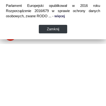
Parlament Europejski opublikował w 2016 roku
Rozporządzenie 2016/679 w sprawie ochrony danych
osobowych, zwane RODO ... -
więcej
Zamknij
Dane kontaktowe:
WSPIA Rzeszowska Szkoła Wyższa
ul. Cegielniana 14 (boczna al. Rejtana)
35-310 Rzeszów
tel. 17 867 04 00