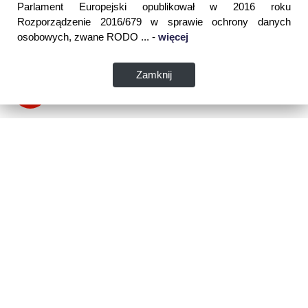
Parlament Europejski opublikował w 2016 roku
Rozporządzenie 2016/679 w sprawie ochrony danych
osobowych, zwane RODO ... -
więcej
Zamknij
Dane kontaktowe:
WSPIA Rzeszowska Szkoła Wyższa
ul. Cegielniana 14 (boczna al. Rejtana)
35-310 Rzeszów
tel. 17 867 04 00