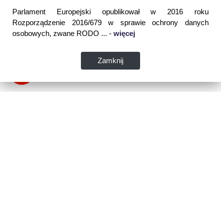
Parlament Europejski opublikował w 2016 roku
Rozporządzenie 2016/679 w sprawie ochrony danych
osobowych, zwane RODO ... -
więcej
Zamknij
Dane kontaktowe:
WSPIA Rzeszowska Szkoła Wyższa
ul. Cegielniana 14 (boczna al. Rejtana)
35-310 Rzeszów
tel. 17 867 04 00