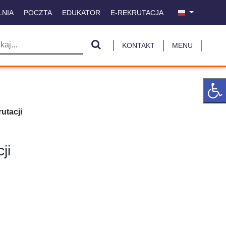
LNIA
POCZTA
EDUKATOR
E-REKRUTACJA
KONTAKT
MENU
utacji
ji