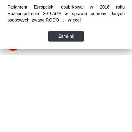
Parlament Europejski opublikował w 2016 roku
Rozporządzenie 2016/679 w sprawie ochrony danych
osobowych, zwane RODO ... -
więcej
Zamknij
Dane kontaktowe:
WSPIA Rzeszowska Szkoła Wyższa
ul. Cegielniana 14 (boczna al. Rejtana)
35-310 Rzeszów
tel. 17 867 04 00