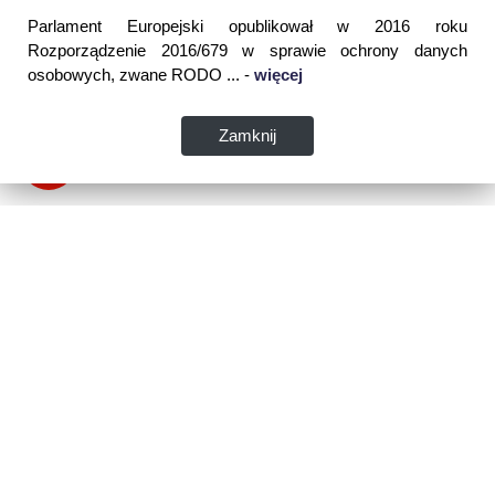
Parlament Europejski opublikował w 2016 roku
Rozporządzenie 2016/679 w sprawie ochrony danych
osobowych, zwane RODO ... -
więcej
Zamknij
Dane kontaktowe:
WSPIA Rzeszowska Szkoła Wyższa
ul. Cegielniana 14 (boczna al. Rejtana)
35-310 Rzeszów
tel. 17 867 04 00