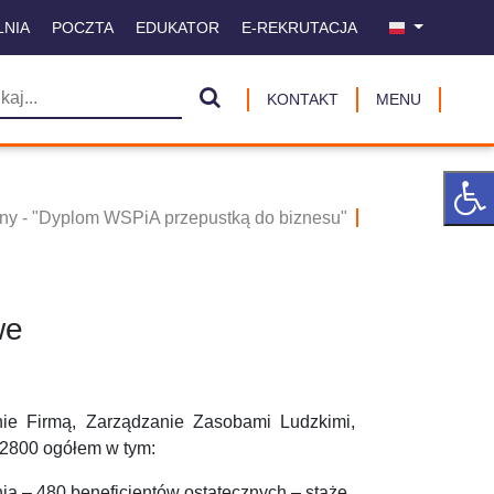
LNIA
POCZTA
EDUKATOR
E-REKRUTACJA
KONTAKT
MENU
ijny - "Dyplom WSPiA przepustką do biznesu"
we
anie Firmą, Zarządzanie Zasobami Ludzkimi,
 2800 ogółem w tym:
opnia – 480 beneficjentów ostatecznych – staże.