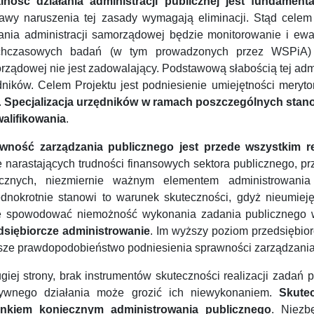
lność działania administracji publicznej jest fundament
jawy naruszenia tej zasady wymagają eliminacji. Stąd cele
łania administracji samorządowej będzie monitorowanie i ewa
chczasowych badań (w tym prowadzonych przez WSPiA) po
rządowej nie jest zadowalający. Podstawową słabością tej admi
dników. Celem Projektu jest podniesienie umiejętności meryt
.
Specjalizacja urzędników w ramach poszczególnych stano
alifikowania
.
wność zarządzania publicznego jest przede wszystkim r
e narastających trudności finansowych sektora publicznego, p
icznych, niezmiernie ważnym elementem administrowania 
ednokrotnie stanowi to warunek skuteczności, gdyż nieumie
 spowodować niemożność wykonania zadania publicznego 
dsiębiorcze administrowanie
. Im wyższy poziom przedsiębior
sze prawdopodobieństwo podniesienia sprawności zarządzania
giej strony, brak instrumentów skuteczności realizacji zadań 
tywnego działania może grozić ich niewykonaniem.
Skutec
nkiem koniecznym administrowania publicznego
. Niezb