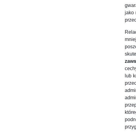
gwar
jako
prze
Relac
mnie
posz
skut
zaws
cech
lub 
prze
admi
admi
prze
któr
podn
przy