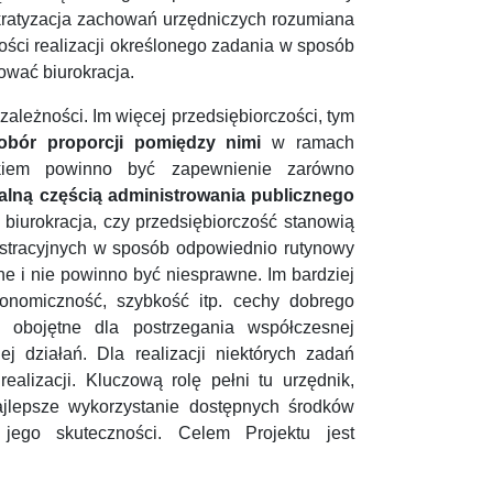
kratyzacja zachowań urzędniczych rozumiana
ości realizacji określonego zadania w sposób
ować biurokracja.
 zależności. Im więcej przedsiębiorczości, tym
obór proporcji pomiędzy nimi
w ramach
nikiem powinno być zapewnienie zarówno
alną częścią administrowania publicznego
 biurokracja, czy przedsiębiorczość stanowią
stracyjnych w sposób odpowiednio rutynowy
ne i nie powinno być niesprawne. Im bardziej
konomiczność, szybkość itp. cechy dobrego
 obojętne dla postrzegania współczesnej
ej działań. Dla realizacji niektórych zadań
alizacji. Kluczową rolę pełni tu urzędnik,
ajlepsze wykorzystanie dostępnych środków
jego skuteczności. Celem Projektu jest