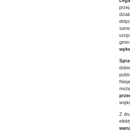
Lega
prze
dzia
doty
samo
urzę
gmin
wykw
Spra
dobi
publ
Niej
może
prze
więk
Z dru
efek
waru