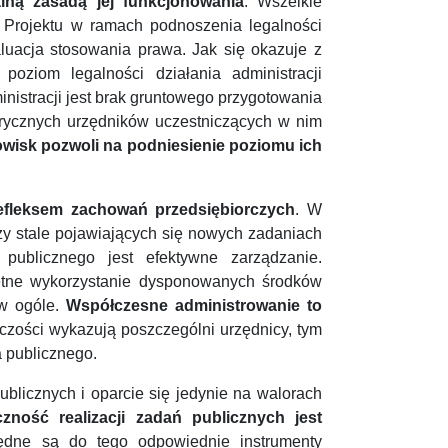
alną zasadą jej funkcjonowania
. Wszelkie
m Projektu w ramach podnoszenia legalności
luacja stosowania prawa. Jak się okazuje z
ziom legalności działania administracji
nistracji jest brak gruntowego przygotowania
orycznych urzędników uczestniczących w nim
wisk pozwoli na podniesienie poziomu ich
efleksem zachowań przedsiębiorczych
. W
rzy stale pojawiających się nowych zadaniach
publicznego jest efektywne zarządzanie.
jętne wykorzystanie dysponowanych środków
w ogóle.
Współczesne administrowanie to
czości wykazują poszczególni urzędnicy, tym
 publicznego.
publicznych i oparcie się jedynie na walorach
zność realizacji zadań publicznych jest
ędne są do tego odpowiednie instrumenty