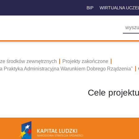
BIP
WIRTUALNA UCZE
 ze środków zewnętrznych
Projekty zakończone
bra Praktyka Administracyjna Warunkiem Dobrego Rządzenia"
Cele projekt