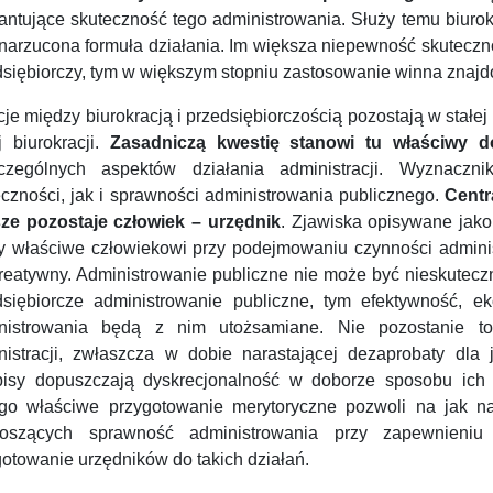
antujące skuteczność tego administrowania. Służy temu biuro
 narzucona formuła działania. Im większa niepewność skuteczn
dsiębiorczy, tym w większym stopniu zastosowanie winna znajd
je między biurokracją i przedsiębiorczością pozostają w stałej
j biurokracji.
Zasadniczą kwestię stanowi tu właściwy d
czególnych aspektów działania administracji. Wyznacz
eczności, jak i sprawności administrowania publicznego.
Centr
ze pozostaje człowiek – urzędnik
. Zjawiska opisywane jako
y właściwe człowiekowi przy podejmowaniu czynności admini
kreatywny. Administrowanie publiczne nie może być nieskutecz
dsiębiorcze administrowanie publiczne, tym efektywność, e
nistrowania będą z nim utożsamiane. Nie pozostanie to
nistracji, zwłaszcza w dobie narastającej dezaprobaty dla j
pisy dopuszczają dyskrecjonalność w doborze sposobu ich re
ego właściwe przygotowanie merytoryczne pozwoli na jak n
oszących sprawność administrowania przy zapewnieniu 
gotowanie urzędników do takich działań.