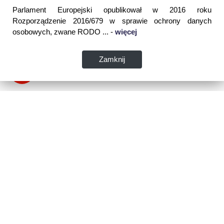
Parlament Europejski opublikował w 2016 roku
Rozporządzenie 2016/679 w sprawie ochrony danych
osobowych, zwane RODO ... -
więcej
Zamknij
Dane kontaktowe:
WSPIA Rzeszowska Szkoła Wyższa
ul. Cegielniana 14 (boczna al. Rejtana)
35-310 Rzeszów
tel. 17 867 04 00