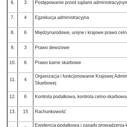
6.
3
Postępowanie przed sądami administracyjnym
7.
4
Egzekucja administracyjna
8.
6
Międzynarodowe, unijne i krajowe prawo cel
9.
3
Prawo dewizowe
10.
6
Prawo karne skarbowe
Organizacja i funkcjonowanie Krajowej Admini
11.
4
Skarbowej
12.
6
Kontrola podatkowa, kontrola celno-skarbowa
13.
15
Rachunkowość
Ewidencja podatkowa i zasady prowadzenia 