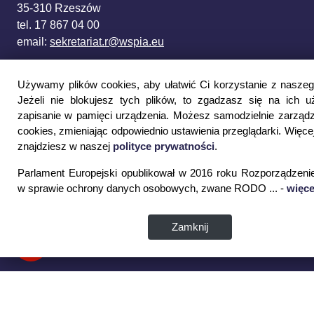
35-310 Rzeszów
tel. 17 867 04 00
email:
sekretariat.r@wspia.eu
Newsletter:
Używamy plików cookies, aby ułatwić Ci korzystanie z naszeg
Jeżeli nie blokujesz tych plików, to zgadzasz się na ich u
Podaj swój adres e-mail i otrzymuj najnowsze
zapisanie w pamięci urządzenia. Możesz samodzielnie zarządz
cookies, zmieniając odpowiednio ustawienia przeglądarki. Więcej
informacje z WSPiA
znajdziesz w naszej
polityce prywatności
.
Parlament Europejski opublikował w 2016 roku Rozporządzeni
Wyrażam zgodę na przetwarzanie moich danych
w sprawie ochrony danych osobowych, zwane RODO ... -
więce
osobowych
ZAPISZ SIĘ
Zamknij
Strona Główna
Wirtualna uczelnia