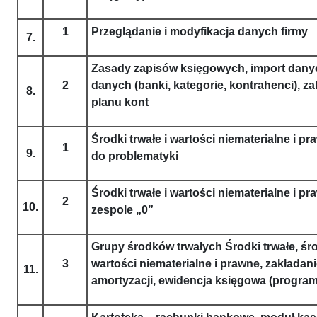
1
Przeglądanie i modyfikacja danych firmy
7.
Zasady zapisów księgowych, import danyc
2
danych (banki, kategorie, kontrahenci), za
8.
planu kont
Środki trwałe i wartości niematerialne i 
1
9.
do problematyki
Środki trwałe i wartości niematerialne i p
2
10.
zespole „0”
Grupy środków trwałych Środki trwałe, śro
3
wartości niematerialne i prawne, zakładani
11.
amortyzacji, ewidencja księgowa (progra