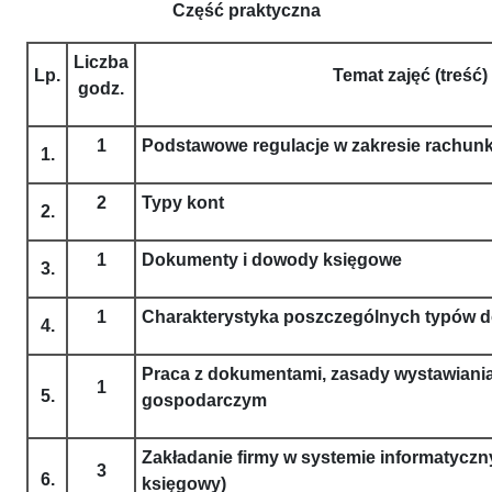
Część praktyczna
Liczba
Lp.
Temat zajęć (treść)
godz.
1
Podstawowe regulacje w zakresie rachun
1.
2
Typy kont
2.
1
Dokumenty i dowody księgowe
3.
1
Charakterystyka poszczególnych typów
4.
Praca z dokumentami, zasady wystawiania
1
5.
gospodarczym
Zakładanie firmy w systemie informatycz
3
6.
księgowy)