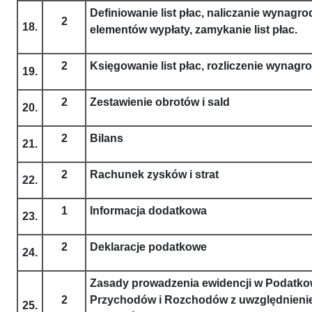
Definiowanie list płac, naliczanie wynagr
2
18.
elementów wypłaty, zamykanie list płac.
2
Księgowanie list płac, rozliczenie wynagr
19.
2
Zestawienie obrotów i sald
20.
2
Bilans
21.
2
Rachunek zysków i strat
22.
1
Informacja dodatkowa
23.
2
Deklaracje podatkowe
24.
Zasady prowadzenia ewidencji w Podatko
2
Przychodów i Rozchodów z uwzględnieni
25.