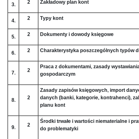
2
Zakładowy plan kont
3.
2
Typy kont
4.
2
Dokumenty i dowody księgowe
5.
2
Charakterystyka poszczególnych typów
6.
Praca z dokumentami, zasady wystawiania
2
7.
gospodarczym
Zasady zapisów księgowych, import danyc
2
danych (banki, kategorie, kontrahenci), za
8.
planu kont
Środki trwałe i wartości niematerialne i 
2
9.
do problematyki