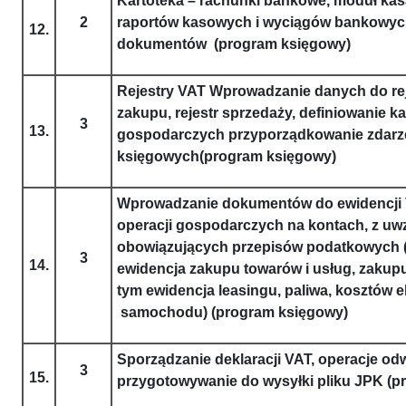
Kartoteka – rachunki bankowe, moduł kas
2
raportów kasowych i wyciągów bankowych,
12.
dokumentów (program księgowy)
Rejestry VAT Wprowadzanie danych do reje
zakupu, rejestr sprzedaży, definiowanie k
3
13.
gospodarczych przyporządkowanie zdarz
księgowych(program księgowy)
Wprowadzanie dokumentów do ewidencji 
operacji gospodarczych na kontach, z uw
obowiązujących przepisów podatkowych (
3
14.
ewidencja zakupu towarów i usług, zakup
tym ewidencja leasingu, paliwa, kosztów e
samochodu) (program księgowy)
Sporządzanie deklaracji VAT, operacje od
3
15.
przygotowywanie do wysyłki pliku JPK (p