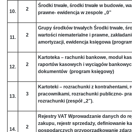
Środki trwałe, środki trwałe w budowie, wa
2
10.
prawne- ewidencja w zespole „0”
Grupy środków trwałych Środki trwałe, śro
2
wartości niematerialne i prawne, zakładani
11.
amortyzacji, ewidencja księgowa (progra
Kartoteka – rachunki bankowe, moduł kas
2
raportów kasowych i wyciągów bankowych,
12.
dokumentów (program księgowy)
Kartoteki – rozrachunki z kontrahentami, 
3
pracownikami, rozrachunki publiczno- pr
13.
rozrachunki (zespół „2”).
Rejestry VAT Wprowadzanie danych do reje
zakupu, rejestr sprzedaży, definiowanie k
2
14.
gospodarczych przyporządkowanie zdarz