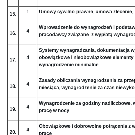
1
Umowy cywilno-prawne, umowa zlecenie,
15.
Wprowadzenie do wynagrodzeń i podstaw
4
16.
pracodawcy związane z wypłatą wynagro
Systemy wynagradzania, dokumentacja w
4
obowiązkowe i nieobowiązkowe elementy
17.
wynagrodzenie minimalne
Zasady obliczania wynagrodzenia za prz
4
18.
miesiąca, wynagrodzenie za czas niewyk
Wynagrodzenie za godziny nadliczbowe, 
4
19.
pracę w nocy
Obowiązkowe i dobrowolne potrącenia z 
4
20.
pracę