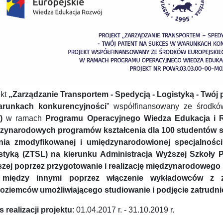
ekt
„Zarządzanie Transportem - Spedycją - Logistyką - Twój 
runkach konkurencyjności
” współfinansowany ze środk
)
w ramach
Programu Operacyjnego Wiedza Edukacja i
zynarodowych programów kształcenia dla 100 studentów s
nia zmodyfikowanej i umiędzynarodowionej specjalnośc
styką (ZTSL) na kierunku Administracja Wyższej Szkoły P
zej poprzez przygotowanie i realizację międzynarodowego
między innymi poprzez włączenie wykładowców z za
oziemców umożliwiającego studiowanie i podjęcie zatrudnie
 realizacji projektu
: 01.04.2017 r. - 31.10.2019 r.