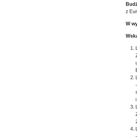
Budż
z Eu
W wy
Wska