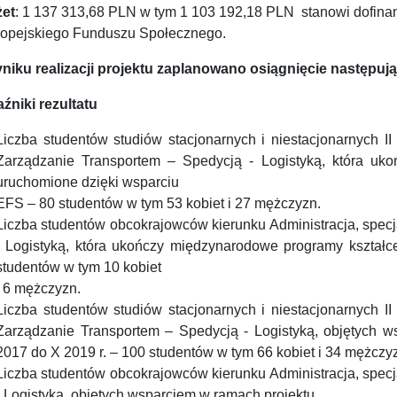
et
: 1 137 313,68 PLN w tym 1 103 192,18 PLN stanowi dofin
ropejskiego Funduszu Społecznego.
niku realizacji projektu zaplanowano osiągnięcie następu
źniki rezultatu
Liczba studentów studiów stacjonarnych i niestacjonarnych II 
Zarządzanie Transportem – Spedycją - Logistyką, która uk
uruchomione dzięki wsparciu
EFS – 80 studentów w tym 53 kobiet i 27 mężczyzn.
Liczba studentów obcokrajowców kierunku Administracja, spec
- Logistyką, która ukończy międzynarodowe programy kształ
studentów w tym 10 kobiet
i 6 mężczyzn.
Liczba studentów studiów stacjonarnych i niestacjonarnych II 
Zarządzanie Transportem – Spedycją - Logistyką, objętych 
2017 do X 2019 r. – 100 studentów w tym 66 kobiet i 34 mężczy
Liczba studentów obcokrajowców kierunku Administracja, spec
- Logistyką, objętych wsparciem w ramach projektu