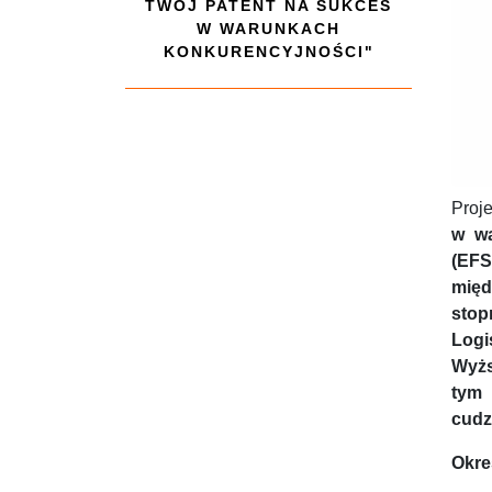
TWÓJ PATENT NA SUKCES
W WARUNKACH
KONKURENCYJNOŚCI"
Proj
w wa
(EFS
międ
stop
Logi
Wyżs
tym 
cudz
Okres