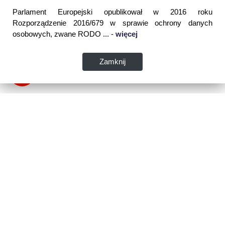
Parlament Europejski opublikował w 2016 roku
Rozporządzenie 2016/679 w sprawie ochrony danych
osobowych, zwane RODO ... -
więcej
Zamknij
Dane kontaktowe:
WSPIA Rzeszowska Szkoła Wyższa
ul. Cegielniana 14 (boczna al. Rejtana)
35-310 Rzeszów
tel. 17 867 04 00