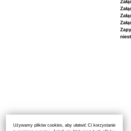
Załą
Załą
Załą
Załą
Zapy
nies
Używamy plików cookies, aby ułatwić Ci korzystanie