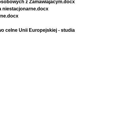
i osobowych z Zamawiajacym.docx
a niestacjonarne.docx
rne.docx
celne Unii Europejskiej - studia