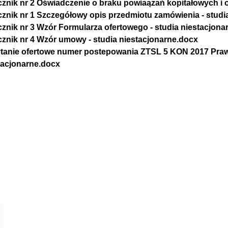
cznik nr 2 Oświadczenie o braku powiaązań kopitałowych 
cznik nr 1 Szczegółowy opis przedmiotu zamówienia - studi
cznik nr 3 Wzór Formularza ofertowego - studia niestacjona
cznik nr 4 Wzór umowy - studia niestacjonarne.docx
tanie ofertowe numer postepowania ZTSL 5 KON 2017 Prawo 
tacjonarne.docx