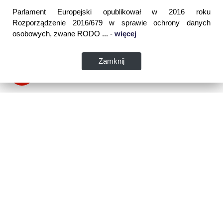
Parlament Europejski opublikował w 2016 roku
Rozporządzenie 2016/679 w sprawie ochrony danych
osobowych, zwane RODO ... -
więcej
Zamknij
Dane kontaktowe:
WSPIA Rzeszowska Szkoła Wyższa
ul. Cegielniana 14 (boczna al. Rejtana)
35-310 Rzeszów
tel. 17 867 04 00