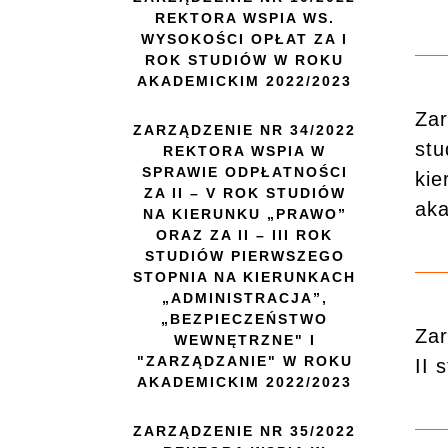
REKTORA WSPIA WS.
WYSOKOŚCI OPŁAT ZA I
ROK STUDIÓW W ROKU
AKADEMICKIM 2022/2023
Zar
ZARZĄDZENIE NR 34/2022
stu
REKTORA WSPIA W
SPRAWIE ODPŁATNOŚCI
kie
ZA II – V ROK STUDIÓW
ak
NA KIERUNKU „PRAWO”
ORAZ ZA II – III ROK
STUDIÓW PIERWSZEGO
STOPNIA NA KIERUNKACH
„ADMINISTRACJA”,
„BEZPIECZEŃSTWO
Zar
WEWNĘTRZNE" I
"ZARZĄDZANIE" W ROKU
II 
AKADEMICKIM 2022/2023
ZARZĄDZENIE NR 35/2022