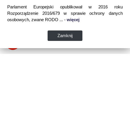
Parlament Europejski opublikował w 2016 roku
Rozporządzenie 2016/679 w sprawie ochrony danych
osobowych, zwane RODO ... -
więcej
Zamknij
Dane kontaktowe:
WSPIA Rzeszowska Szkoła Wyższa
ul. Cegielniana 14 (boczna al. Rejtana)
35-310 Rzeszów
tel. 17 867 04 00