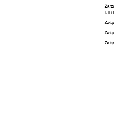
Zarz
I, I
Załą
Załą
Załą