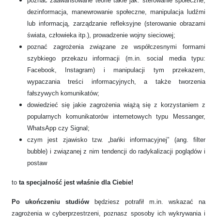
poznać zaawansowane teorie takie jak: sterowanie społeczne,
dezinformacja, manewrowanie społeczne, manipulacja ludźmi
lub informacją, zarządzanie refleksyjne (sterowanie obrazami
świata, człowieka itp.), prowadzenie wojny sieciowej;
poznać zagrożenia związane ze współczesnymi formami
szybkiego przekazu informacji (m.in. social media typu:
Facebook, Instagram) i manipulacji tym przekazem,
wypaczania treści informacyjnych, a także tworzenia
fałszywych komunikatów;
dowiedzieć się jakie zagrożenia wiążą się z korzystaniem z
popularnych komunikatorów internetowych typu Messanger,
WhatsApp czy Signal;
czym jest zjawisko tzw. „bańki informacyjnej” (ang. filter
bubble) i związanej z nim tendencji do radykalizacji poglądów i
postaw
to
ta specjalność jest właśnie dla Ciebie!
Po ukończeniu studiów
będziesz potrafił m.in. wskazać na
zagrożenia w cyberprzestrzeni, poznasz sposoby ich wykrywania i