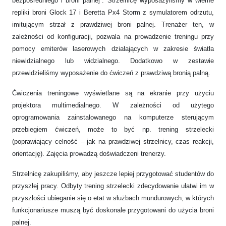
bezpośredniego i broni palnej”. Strzelnicę wyposażyliśmy w wierne
repliki broni Glock 17 i Beretta Px4 Storm z symulatorem odrzutu,
imitującym strzał z prawdziwej broni palnej. Trenażer ten, w
zależności od konfiguracji, pozwala na prowadzenie treningu przy
pomocy emiterów laserowych działających w zakresie światła
niewidzialnego lub widzialnego. Dodatkowo w zestawie
przewidzieliśmy wyposażenie do ćwiczeń z prawdziwą bronią palną.
Ćwiczenia treningowe wyświetlane są na ekranie przy użyciu
projektora multimedialnego. W zależności od użytego
oprogramowania zainstalowanego na komputerze sterującym
przebiegiem ćwiczeń, może to być np. trening strzelecki
(poprawiający celność – jak na prawdziwej strzelnicy, czas reakcji,
orientację). Zajęcia prowadzą doświadczeni trenerzy.
Strzelnicę zakupiliśmy, aby jeszcze lepiej przygotować studentów do
przyszłej pracy. Odbyty trening strzelecki zdecydowanie ułatwi im w
przyszłości ubieganie się o etat w służbach mundurowych, w których
funkcjonariusze muszą być doskonale przygotowani do użycia broni
palnej.