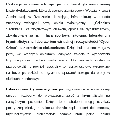
Realizacja wspomnianych zajęć jest możliwa dzięki
nowoczesnej
bazie dydaktycznej
, którą dysponuje Zamiejscowy Wydział Prawa i
Administracji w Rzeszowie. Istniejącą infrastrukturę w sposób
znaczący wzbogacił nowy obiekt dydaktyczny - „Collegium
Securitatis”. W trzypiętrowym obiekcie, oprócz sal dydaktycznych,
zlokalizowane są m.in.:
hala sportowa
,
siłownia
,
laboratorium
kryminalistyczne, laboratorium wirtualnej rzeczywistości "Cyber
Crime"
oraz
strzelnica elektroniczna
. Dzięki hali studenci mogą w
pełni, we własnych obiektach, odbywać zajęcia z wychowania
fizycznego oraz technik walki wręcz. Dla naszych studentów
przygotowaliśmy również specjalny tor sprawnościowy wzorowany
na torze przeszkód do egzaminu sprawnościowego do pracy w
służbach mundurowych.
Laboratorium kryminalistyczne
jest wyposażone w nowoczesny
sprzęt, niezbędny do prowadzenia zajęć z kryminalistyki na
najwyższym poziomie. Dzięki temu studenci mogą uzyskać
praktyczną wiedzę z zakresu daktyloskopii, badań dokumentów,
kryminalistycznej problematyki badania broni palnej. Zakup