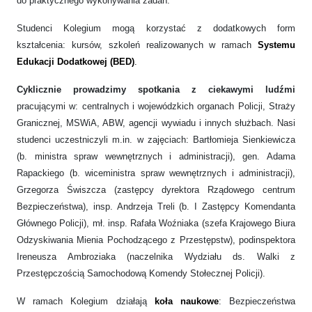
do praktycznego wykonywania zadań.
Studenci Kolegium mogą korzystać z dodatkowych form
kształcenia: kursów, szkoleń realizowanych w ramach
Systemu
Edukacji Dodatkowej (BED)
.
Cyklicznie prowadzimy spotkania z ciekawymi ludźmi
pracującymi w: centralnych i wojewódzkich organach Policji, Straży
Granicznej, MSWiA, ABW, agencji wywiadu i innych służbach. Nasi
studenci uczestniczyli m.in. w zajęciach: Bartłomieja Sienkiewicza
(b. ministra spraw wewnętrznych i administracji), gen. Adama
Rapackiego (b. wiceministra spraw wewnętrznych i administracji),
Grzegorza Świszcza (zastępcy dyrektora Rządowego centrum
Bezpieczeństwa), insp. Andrzeja Treli (b. I Zastępcy Komendanta
Głównego Policji), mł. insp. Rafała Woźniaka (szefa Krajowego Biura
Odzyskiwania Mienia Pochodzącego z Przestępstw), podinspektora
Ireneusza Ambroziaka (naczelnika Wydziału ds. Walki z
Przestępczością Samochodową Komendy Stołecznej Policji).
W ramach Kolegium działają
koła naukowe
: Bezpieczeństwa