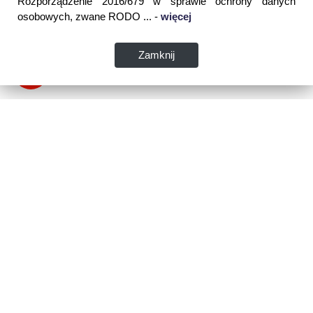
Rozporządzenie 2016/679 w sprawie ochrony danych
osobowych, zwane RODO ... -
więcej
Zamknij
Dane kontaktowe:
WSPIA Rzeszowska Szkoła Wyższa
ul. Cegielniana 14 (boczna al. Rejtana)
35-310 Rzeszów
tel. 17 867 04 00
email:
sekretariat.r@wspia.eu