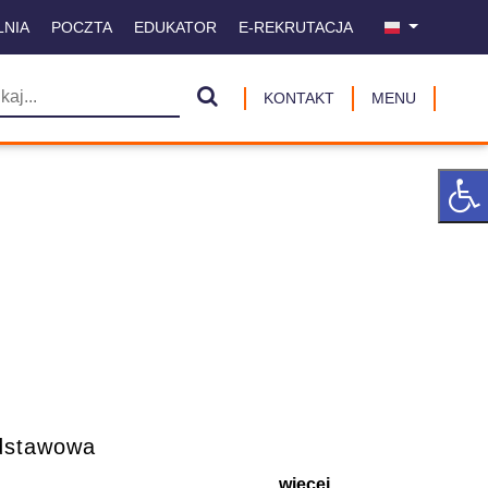
LNIA
POCZTA
EDUKATOR
E-REKRUTACJA
KONTAKT
MENU
odstawowa
więcej ...