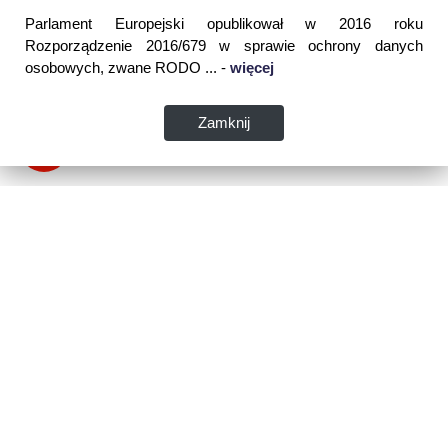
Parlament Europejski opublikował w 2016 roku
Rozporządzenie 2016/679 w sprawie ochrony danych
osobowych, zwane RODO ... -
więcej
Zamknij
Dane kontaktowe:
WSPIA Rzeszowska Szkoła Wyższa
ul. Cegielniana 14 (boczna al. Rejtana)
35-310 Rzeszów
tel. 17 867 04 00