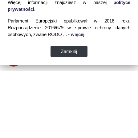
Więcej informacji znajdziesz w naszej
polityce
prywatności
.
Parlament Europejski opublikował w 2016 roku
Rozporządzenie 2016/679 w sprawie ochrony danych
osobowych, zwane RODO ... -
więcej
Zamknij
Dane kontaktowe:
WSPIA Rzeszowska Szkoła Wyższa
ul. Cegielniana 14 (boczna al. Rejtana)