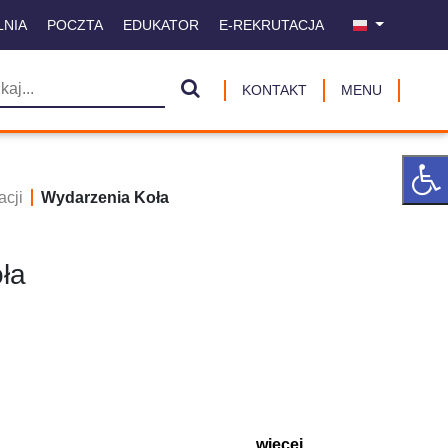
LNIA
POCZTA
EDUKATOR
E-REKRUTACJA
KONTAKT
MENU
cji
Wydarzenia Koła
ła
więcej ...