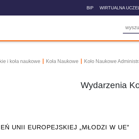
BIP
WIRTUALNA UCZE
kie i koła naukowe
Koła Naukowe
Koło Naukowe Administra
Wydarzenia Ko
IEŃ UNII EUROPEJSKIEJ „MŁODZI W UE”