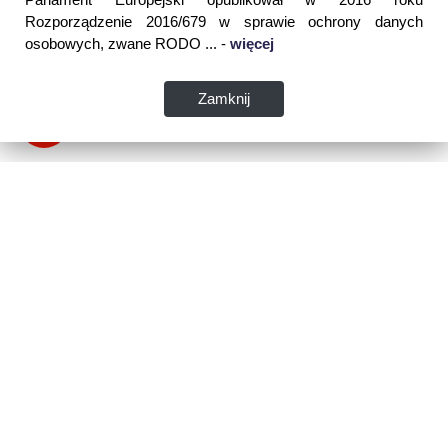
Rozporządzenie 2016/679 w sprawie ochrony danych
osobowych, zwane RODO ... -
więcej
Zamknij
Dane kontaktowe:
WSPIA Rzeszowska Szkoła Wyższa
ul. Cegielniana 14 (boczna al. Rejtana)
35-310 Rzeszów
tel. 17 867 04 00
email:
sekretariat.r@wspia.eu