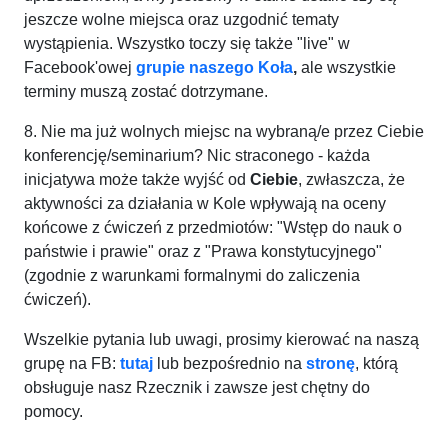
jeszcze wolne miejsca oraz uzgodnić tematy
wystąpienia. Wszystko toczy się także "live" w
Facebook'owej
grupie naszego
Koła
,
ale wszystkie
terminy muszą zostać dotrzymane.
8. Nie ma już wolnych miejsc na wybraną/e przez Ciebie
konferencję/seminarium? Nic straconego - każda
inicjatywa może także wyjść od
Ciebie
, zwłaszcza, że
aktywności za działania w Kole wpływają na oceny
końcowe z ćwiczeń z przedmiotów: "Wstęp do nauk o
państwie i prawie" oraz z "Prawa konstytucyjnego"
(zgodnie z warunkami formalnymi do zaliczenia
ćwiczeń).
Wszelkie pytania lub uwagi, prosimy kierować na naszą
grupę na FB:
tutaj
lub bezpośrednio na
stronę
, którą
obsługuje nasz Rzecznik i zawsze jest chętny do
pomocy.