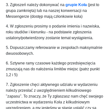
3. Zgłoszeń należy dokonywać na
grupie Koła
(jest to
grupa zamknięta) lub na naszej konwersacji na
Messengerze (dostęp mają członkowie koła)
4. W zgłoszeniu prosimy o podanie imienia i nazwiska,
roku studiów i kierunku - na podstawie zgłoszenia
ustalony/potwierdzony zostanie temat wystąpienia.
5. Dopuszczamy referowanie w zespołach maksymalnie
dwuosobowych.
6. Sztywne ramy czasowe każdego przedsięwzięcia
zmuszają nas do nałożenia limitów miejsc (patrz punkt
1,2 i 5)
7. Zgłoszenie chęci aktywnego udziału w wydarzeniu
należy przesłać z uwzględnieniem kilkudniowego
"zapasu". To znaczy, że Ty zgłaszasz nam chęć swojego
uczestnictwa w wydarzeniu Koła z kilkudniowym
uprzedzeniem, a my jesteśmy w stanie ustalić czy są