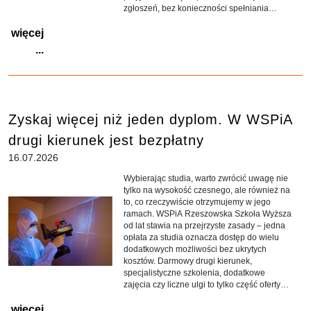
zgłoszeń, bez konieczności spełniania
wymagań dotyczących konkretnych
więcej
przedmiotów maturalnych.
...
Zyskaj więcej niż jeden dyplom. W WSPiA
drugi kierunek jest bezpłatny
16.07.2026
Wybierając studia, warto zwrócić uwagę nie
tylko na wysokość czesnego, ale również na
to, co rzeczywiście otrzymujemy w jego
ramach. WSPiA Rzeszowska Szkoła Wyższa
od lat stawia na przejrzyste zasady – jedna
opłata za studia oznacza dostęp do wielu
dodatkowych możliwości bez ukrytych
kosztów. Darmowy drugi kierunek,
specjalistyczne szkolenia, dodatkowe
zajęcia czy liczne ulgi to tylko część oferty
przygotowanej dla studentów.
więcej