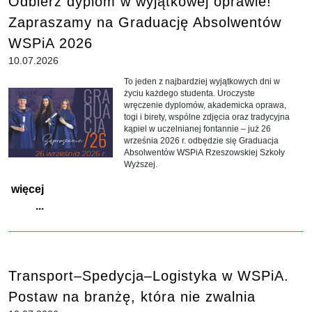
Odbierz dyplom w wyjątkowej oprawie!
Zapraszamy na Graduację Absolwentów
WSPiA 2026
10.07.2026
To jeden z najbardziej wyjątkowych dni w
życiu każdego studenta. Uroczyste
wręczenie dyplomów, akademicka oprawa,
togi i birety, wspólne zdjęcia oraz tradycyjna
kąpiel w uczelnianej fontannie – już 26
września 2026 r. odbędzie się Graduacja
Absolwentów WSPiA Rzeszowskiej Szkoły
Wyższej.
więcej
...
Transport–Spedycja–Logistyka w WSPiA.
Postaw na branżę, która nie zwalnia