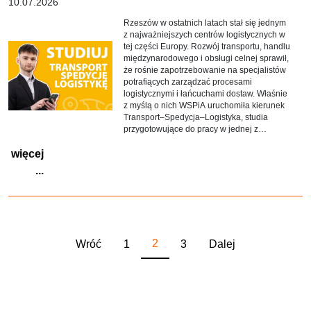
10.07.2026
Rzeszów w ostatnich latach stał się jednym
z najważniejszych centrów logistycznych w
tej części Europy. Rozwój transportu, handlu
międzynarodowego i obsługi celnej sprawił,
że rośnie zapotrzebowanie na specjalistów
potrafiących zarządzać procesami
logistycznymi i łańcuchami dostaw. Właśnie
z myślą o nich WSPiA uruchomiła kierunek
Transport–Spedycja–Logistyka, studia
przygotowujące do pracy w jednej z
najdynamiczniej rozwijających się branż
więcej
współczesnej gospodarki.
...
2
Wróć
1
3
Dalej