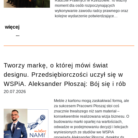
Radców Prawnych w Rzeszowie. To ważny
moment dla osób rozpoczynających
wykonywanie zawodu radcy prawnego oraz
kolejne wydarzenie potwierdzające
wieloletnią współpracę WSPiA z
więcej
samorządem radców prawnych.
...
Tworzy markę, o której mówi świat
designu. Przedsiębiorczości uczył się w
WSPiA. Aleksander Płoszaj: Bój się i rób
20.07.2026
Meble z kartonu mogą zaskakiwać formą, ale
za sukcesem Pracowni Płoszaj stoi coś
znacznie trwalszego niż sam materiał –
konsekwentnie realizowana wizja biznesu. O
budowaniu marki opartej na wartościach,
odwadze w podejmowaniu decyzji i lekcjach
wyniesionych ze studiów we WSPiA
opowiada Aleksander Płoszaj, dyrektor ds.