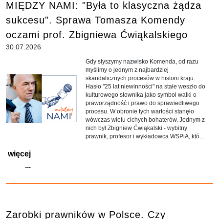
MIĘDZY NAMI: "Była to klasyczna żądza
sukcesu". Sprawa Tomasza Komendy
oczami prof. Zbigniewa Ćwiąkalskiego
30.07.2026
Gdy słyszymy nazwisko Komenda, od razu
myślimy o jednym z najbardziej
skandalicznych procesów w historii kraju.
Hasło "25 lat niewinności" na stałe weszło do
kulturowego słownika jako symbol walki o
praworządność i prawo do sprawiedliwego
procesu. W obronie tych wartości stanęło
wówczas wielu cichych bohaterów. Jednym z
nich był Zbigniew Ćwiąkalski - wybitny
prawnik, profesor i wykładowca WSPiA, który
wywalczył dla Tomasza Komendy 12
więcej
milionów złotych odszkodowania za
niesłuszne skazanie.
...
Zarobki prawników w Polsce. Czy