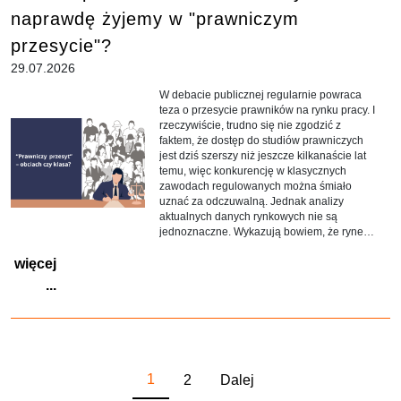
naprawdę żyjemy w "prawniczym
przesycie"?
29.07.2026
W debacie publicznej regularnie powraca
teza o przesycie prawników na rynku pracy. I
rzeczywiście, trudno się nie zgodzić z
faktem, że dostęp do studiów prawniczych
jest dziś szerszy niż jeszcze kilkanaście lat
temu, więc konkurencję w klasycznych
zawodach regulowanych można śmiało
uznać za odczuwalną. Jednak analizy
aktualnych danych rynkowych nie są
jednoznaczne. Wykazują bowiem, że rynek
nie tyle jest nasycony prawnikami, co
więcej
zmienia się jego struktura - rośnie
zapotrzebowanie na specjalistów w wąskich
...
niszach.
1
2
Dalej