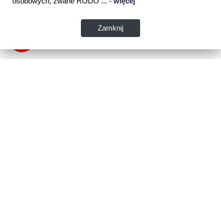
osobowych, zwane RODO ... -
więcej
Zamknij
Dane kontaktowe:
WSPIA Rzeszowska Szkoła Wyższa
ul. Cegielniana 14 (boczna al. Rejtana)
35-310 Rzeszów
tel. 17 867 04 00
email:
sekretariat.r@wspia.eu