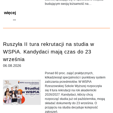
budującym swoją tożsamość na
fundamencie niezwykłych początków.
więcej
Wydarzeniu towarzyszyły finezyjna muzyka,
belferska poezja Ignacego Krasickiego oraz
...
wspomnienia, których czar wypełnił całą
Filharmonię Podkarpacką.
Ruszyła II tura rekrutacji na studia w
WSPiA. Kandydaci mają czas do 23
września
06.08.2026
Ponad 60 proc. zajęć praktycznych,
kilkadziesiąt specjalności i punktowy system
zaliczania przedmiotów. W WSPiA
Rzeszowskiej Szkole Wyższej rozpoczęła
się II tura rekrutacji na rok akademicki
2026/2027. Kandydaci, którzy chcą
rozpocząć studia już od października, mogą
składać dokumenty do 23 września. O
przyjęciu na studia decyduje kolejność
zgłoszeń.