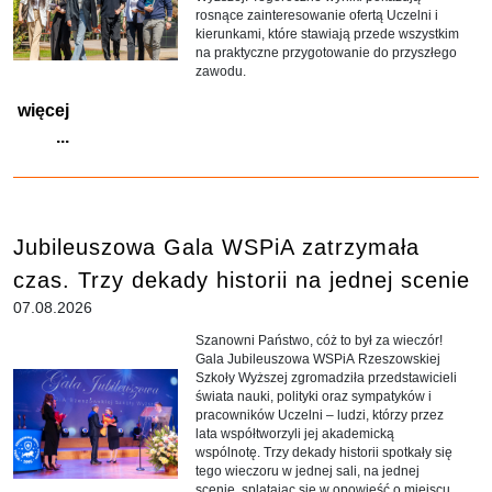
rosnące zainteresowanie ofertą Uczelni i
kierunkami, które stawiają przede wszystkim
na praktyczne przygotowanie do przyszłego
zawodu.
więcej
...
Jubileuszowa Gala WSPiA zatrzymała
czas. Trzy dekady historii na jednej scenie
07.08.2026
Szanowni Państwo, cóż to był za wieczór!
Gala Jubileuszowa WSPiA Rzeszowskiej
Szkoły Wyższej zgromadziła przedstawicieli
świata nauki, polityki oraz sympatyków i
pracowników Uczelni – ludzi, którzy przez
lata współtworzyli jej akademicką
wspólnotę. Trzy dekady historii spotkały się
tego wieczoru w jednej sali, na jednej
scenie, splatając się w opowieść o miejscu