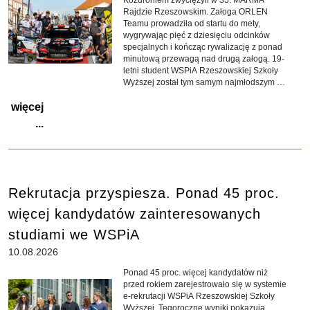
Rajdzie Rzeszowskim. Załoga ORLEN
Teamu prowadziła od startu do mety,
wygrywając pięć z dziesięciu odcinków
specjalnych i kończąc rywalizację z ponad
minutową przewagą nad drugą załogą. 19-
letni student WSPiA Rzeszowskiej Szkoły
Wyższej został tym samym najmłodszym w
historii zwycięzcą Rajdu Rzeszowskiego
więcej
oraz rundy Rajdowych Samochodowych
Mistrzostw Polski.
...
Rekrutacja przyspiesza. Ponad 45 proc.
więcej kandydatów zainteresowanych
studiami we WSPiA
10.08.2026
Ponad 45 proc. więcej kandydatów niż
przed rokiem zarejestrowało się w systemie
e-rekrutacji WSPiA Rzeszowskiej Szkoły
Wyższej. Tegoroczne wyniki pokazują