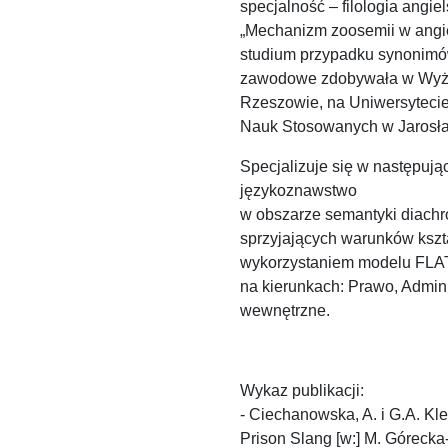
specjalność – filologia angie
„Mechanizm zoosemii w angi
studium przypadku synonim
zawodowe zdobywała w Wyższ
Rzeszowie, na Uniwersytec
Nauk Stosowanych w Jarosław
Specjalizuje się w następu
językoznawstwo
w obszarze semantyki diachr
sprzyjających warunków kszta
wykorzystaniem modelu FLAT.
na kierunkach: Prawo, Admin
wewnętrzne.
Wykaz publikacji:
- Ciechanowska, A. i G.A. Kl
Prison Slang [w:] M. Górecka-