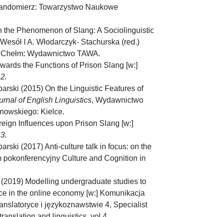
Sandomierz: Towarzystwo Naukowe
 the Phenomenon of Slang: A Sociolinguistic
. Wesół I A. Włodarczyk- Stachurska (red.)
, Chełm: Wydawnictwo TAWA.
wards the Functions of Prison Slang [w:]
2.
arski (2015) On the Linguistic Features of
rnal of English Linguistics
, Wydawnictwo
nowskiego: Kielce.
eign Influences upon Prison Slang [w:]
3.
rski (2017) Anti-culture talk in focus: on the
om pokonferencyjny Culture and Cognition in
 (2019) Modelling undergraduate studies to
ce in the online economy [w:] Komunikacja
ranslatoryce i językoznawstwie 4, Specialist
anslation and linguistics, vol 4.