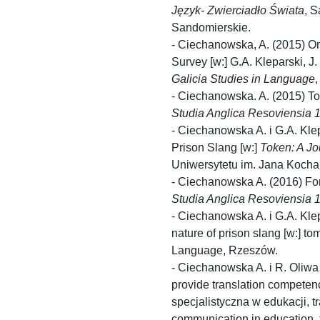
Język- Zwierciadło Świata
, 
Sandomierskie.
- Ciechanowska, A. (2015) On
Survey [w:] G.A. Kleparski, J
Galicia Studies in Language
- Ciechanowska. A. (2015) To
Studia Anglica Resoviensia 1
- Ciechanowska A. i G.A. Klep
Prison Slang [w:]
Token: A Jou
Uniwersytetu im. Jana Kocha
- Ciechanowska A. (2016) For
Studia Anglica Resoviensia 1
- Ciechanowska A. i G.A. Klepa
nature of prison slang [w:] t
Language, Rzeszów.
- Ciechanowska A. i R. Oliwa
provide translation competen
specjalistyczna w edukacji, t
communication in education, tr