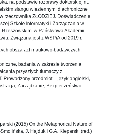
lska, na podstawie rozprawy doktorskiej nt.
elskim slangu więziennym: diachroniczne
ów rzeczownika ZŁODZIEJ. Doświadczenie
ej Szkole Informatyki i Zarządzania w
ie Rzeszowskim, w Państwowa Akademii
iu. Związana jest z WSPiA od 2019 r.
jących obszarach naukowo-badawczych:
oniczne, badania w zakresie tworzenia
łcenia przyszłych tłumaczy z
 Prowadzony przedmiot – język angielski,
istracja, Zarządzanie, Bezpieczeństwo
eparski (2015) On the Metaphorical Nature of
Smolińska, J. Hajduk i G.A. Kleparski (red.)