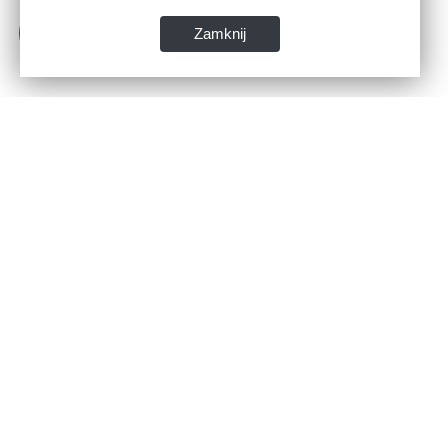
Zamknij
Dane kontaktowe:
WSPIA Rzeszowska Szkoła Wyższa
ul. Cegielniana 14 (boczna al. Rejtana)
35-310 Rzeszów
tel. 17 867 04 00
email:
sekretariat.r@wspia.eu