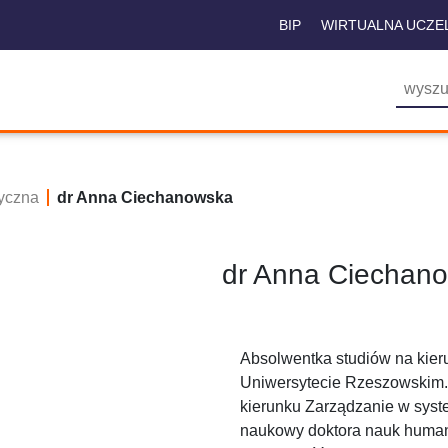
BIP
WIRTUALNA UCZE
yczna
dr Anna Ciechanowska
dr Anna Ciechan
Absolwentka studiów na kierun
Uniwersytecie Rzeszowskim.
kierunku Zarządzanie w syste
naukowy doktora nauk humani