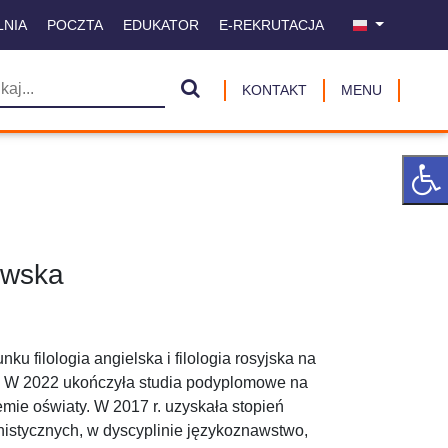
LNIA
POCZTA
EDUKATOR
E-REKRUTACJA
KONTAKT
MENU
owska
ku filologia angielska i filologia rosyjska na
 W 2022 ukończyła studia podyplomowe na
mie oświaty. W 2017 r. uzyskała stopień
stycznych, w dyscyplinie językoznawstwo,