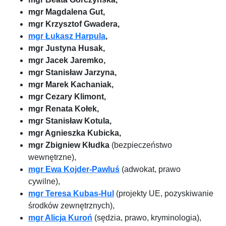
mgr Magdalena Gut,
mgr Krzysztof Gwadera,
mgr Łukasz Harpula
,
mgr Justyna Husak,
mgr Jacek Jaremko,
mgr Stanisław Jarzyna,
mgr Marek Kachaniak,
mgr Cezary Klimont,
mgr Renata Kołek,
mgr Stanisław Kotula,
mgr Agnieszka Kubicka,
mgr Zbigniew Kłudka
(bezpieczeństwo
wewnętrzne),
mgr Ewa Kojder-Pawluś
(adwokat, prawo
cywilne),
mgr Teresa Kubas-Hul
(projekty UE, pozyskiwanie
środków zewnętrznych),
mgr Alicja Kuroń
(sędzia, prawo, kryminologia),