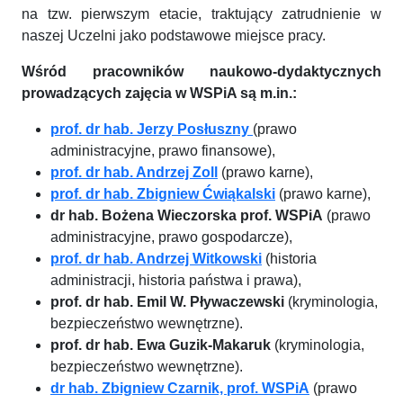
na tzw. pierwszym etacie, traktujący zatrudnienie w
naszej Uczelni jako podstawowe miejsce pracy.
Wśród pracowników naukowo-dydaktycznych
prowadzących zajęcia w WSPiA są m.in.:
prof. dr hab. Jerzy Posłuszny
(prawo
administracyjne, prawo finansowe),
prof. dr hab. Andrzej Zoll
(prawo karne),
prof. dr hab. Zbigniew Ćwiąkalski
(prawo karne),
dr hab. Bożena Wieczorska prof. WSPiA
(prawo
administracyjne, prawo gospodarcze),
prof. dr hab. Andrzej Witkowski
(historia
administracji, historia państwa i prawa),
prof. dr hab. Emil W. Pływaczewski
(kryminologia,
bezpieczeństwo wewnętrzne).
prof. dr hab. Ewa Guzik-Makaruk
(kryminologia,
bezpieczeństwo wewnętrzne).
dr hab. Zbigniew Czarnik, prof. WSPiA
(prawo