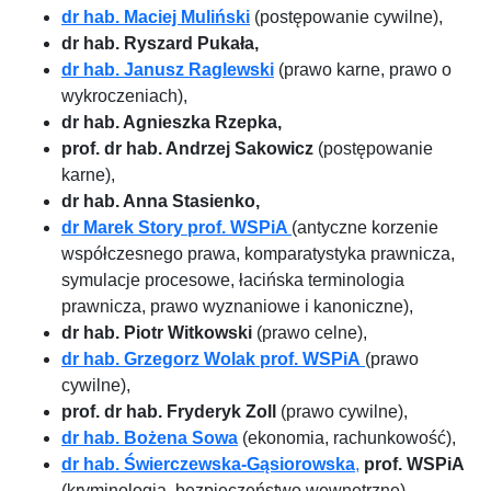
dr hab. Maciej Muliński
(postępowanie cywilne),
dr hab. Ryszard Pukała,
dr hab. Janusz Raglewski
(prawo karne, prawo o
wykroczeniach),
dr hab. Agnieszka Rzepka,
prof. dr hab. Andrzej Sakowicz
(postępowanie
karne),
dr hab. Anna Stasienko,
dr Marek Story prof. WSPiA
(antyczne korzenie
współczesnego prawa, komparatystyka prawnicza,
symulacje procesowe, łacińska terminologia
prawnicza, prawo wyznaniowe i kanoniczne),
dr hab. Piotr Witkowski
(prawo celne),
dr hab. Grzegorz Wolak prof. WSPiA
(prawo
cywilne),
prof. dr hab. Fryderyk Zoll
(prawo cywilne),
dr hab. Bożena Sowa
(ekonomia, rachunkowość),
dr hab. Świerczewska-Gąsiorowska
,
prof. WSPiA
(kryminologia, bezpieczeństwo wewnętrzne),