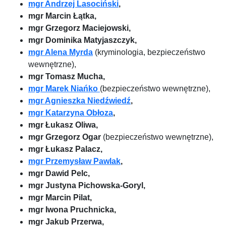
mgr Andrzej Lasociński
,
mgr Marcin Łątka,
mgr Grzegorz Maciejowski,
mgr Dominika Matyjaszczyk,
mgr Alena Myrda
(kryminologia, bezpieczeństwo
wewnętrzne),
mgr Tomasz Mucha,
mgr Marek Niańko
(bezpieczeństwo wewnętrzne),
mgr Agnieszka Niedźwiedź
,
mgr Katarzyna Obłoza
,
mgr Łukasz Oliwa,
mgr Grzegorz Ogar
(bezpieczeństwo wewnętrzne),
mgr Łukasz Palacz,
mgr Przemysław Pawlak
,
mgr Dawid Pelc,
mgr Justyna Pichowska-Goryl,
mgr Marcin Pilat,
mgr Iwona Pruchnicka,
mgr Jakub Przerwa,