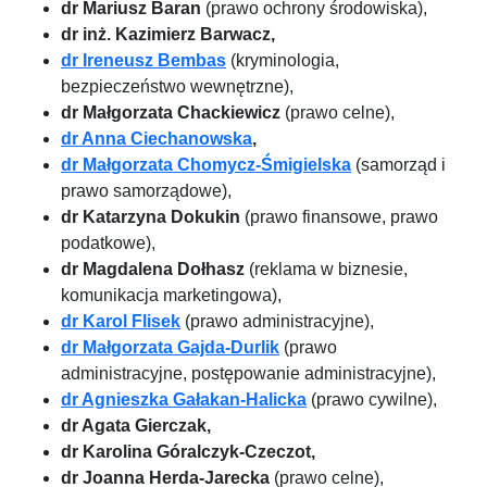
dr Mariusz Baran
(prawo ochrony środowiska),
dr inż. Kazimierz Barwacz,
dr Ireneusz Bembas
(kryminologia,
bezpieczeństwo wewnętrzne),
dr Małgorzata Chackiewicz
(prawo celne),
dr Anna Ciechanowska
,
dr Małgorzata Chomycz-Śmigielska
(samorząd i
prawo samorządowe),
dr Katarzyna Dokukin
(prawo finansowe, prawo
podatkowe),
dr Magdalena Dołhasz
(reklama w biznesie,
komunikacja marketingowa),
dr Karol Flisek
(prawo administracyjne),
dr Małgorzata Gajda-Durlik
(prawo
administracyjne, postępowanie administracyjne),
dr Agnieszka Gałakan-Halicka
(prawo cywilne),
dr Agata Gierczak,
dr Karolina Góralczyk-Czeczot,
dr Joanna Herda-Jarecka
(prawo celne),