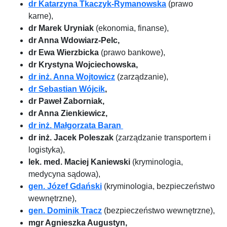
dr Katarzyna Tkaczyk-Rymanowska
(prawo
karne),
dr Marek Uryniak
(ekonomia, finanse),
dr Anna Wdowiarz-Pelc,
dr Ewa Wierzbicka
(prawo bankowe),
dr Krystyna Wojciechowska,
dr inż. Anna Wojtowicz
(zarządzanie),
dr Sebastian Wójcik
,
dr Paweł Zaborniak,
dr Anna Zienkiewicz,
dr inż. Małgorzata Baran
dr inż. Jacek Poleszak
(zarządzanie transportem i
logistyka),
lek. med. Maciej Kaniewski
(kryminologia,
medycyna sądowa),
gen. Józef Gdański
(kryminologia, bezpieczeństwo
wewnętrzne),
gen. Dominik Tracz
(bezpieczeństwo wewnętrzne),
mgr Agnieszka Augustyn,