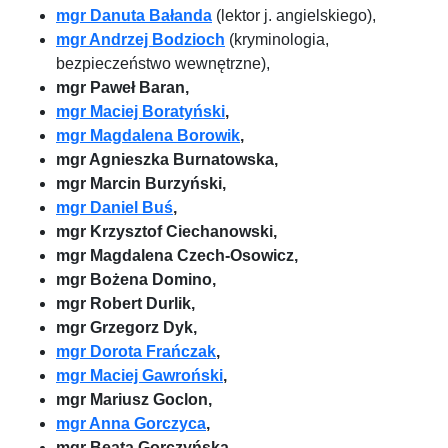
mgr Danuta Bałanda
(lektor j. angielskiego),
mgr Andrzej Bodzioch
(kryminologia,
bezpieczeństwo wewnętrzne),
mgr Paweł Baran,
mgr Maciej Boratyński
,
mgr Magdalena Borowik
,
mgr Agnieszka Burnatowska,
mgr Marcin Burzyński,
mgr Daniel Buś
,
mgr Krzysztof Ciechanowski,
mgr Magdalena Czech-Osowicz,
mgr Bożena Domino,
mgr Robert Durlik,
mgr Grzegorz Dyk,
mgr Dorota Frańczak
,
mgr Maciej Gawroński
,
mgr Mariusz Goclon,
mgr Anna Gorczyca
,
mgr Beata Gorczyńska,