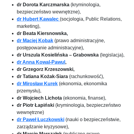
dr Dorota Karczmarska
(kryminologia,
bezpieczeństwo wewnętrzne),
dr Hubert Kawalec
(socjologia, Public Relations,
marketing),
dr Beata Kiersnowska,
dr Maciej Kobak
(prawo administracyjne,
postępowanie administracyjne),
dr Urszula Kosielińska – Grabowska
(legislacja),
dr Anna Kowal-Pawul
,
dr Grzegorz Krzeszowski,
dr Tatiana Kożak-Siara
(rachunkowość),
dr Mirosław Kurek
(ekonomia, ekonomika
przemysłu),
dr Wojciech Lichota
(ekonomia, finanse),
dr Piotr Łapiński
(kryminologia, bezpieczeństwo
wewnętrzne)
dr Paweł Łuczkowski
(nauki o bezpieczeństwie,
zarządzanie kryzysowe),
dr Marcin Marszałek
(publiczne prawo