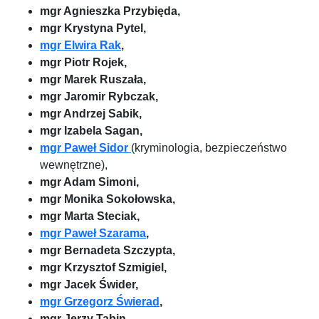
mgr Agnieszka Przybięda,
mgr Krystyna Pytel,
mgr Elwira Rak
,
mgr Piotr Rojek,
mgr Marek Ruszała,
mgr Jaromir Rybczak,
mgr Andrzej Sabik,
mgr Izabela Sagan,
mgr Paweł Sidor
(kryminologia, bezpieczeństwo
wewnętrzne),
mgr Adam Simoni,
mgr Monika Sokołowska,
mgr Marta Steciak,
mgr Paweł Szarama
,
mgr Bernadeta Szczypta,
mgr Krzysztof Szmigiel,
mgr Jacek Świder,
mgr Grzegorz Świerad
,
mgr Jerzy Tabin,