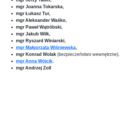
mgr Joanna Tokarska,
mgr Łukasz Tur,
mgr Aleksander Waśko,
mgr Paweł Wątróbski,
mgr Jakub Wilk,
mgr Ryszard Winiarski,
mgr Małgorzata Wiśniewska
,
mgr Konrad Wolak
(bezpieczeństwo wewnętrzne),
mgr Anna Wójcik,
mgr Andrzej Zoll