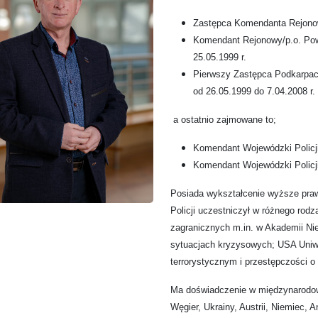
Zastępca Komendanta Rejonowe
Komendant Rejonowy/p.o. Powi
25.05.1999 r.
Pierwszy Zastępca Podkarpac
od 26.05.1999 do 7.04.2008 r.
a ostatnio zajmowane to;
Komendant Wojewódzki Policji
Komendant Wojewódzki Policji 
Posiada wykształcenie wyższe prawn
Policji uczestniczył w różnego rodz
zagranicznych m.in. w Akademii Nie
sytuacjach kryzysowych; USA Uniw
terrorystycznym i przestępczości 
Ma doświadczenie w międzynarodowe
Węgier, Ukrainy, Austrii, Niemiec, An