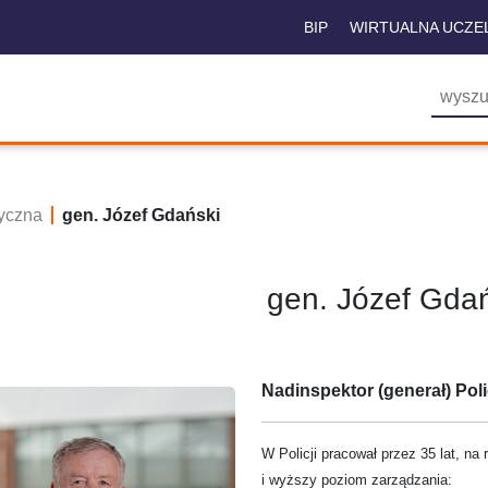
BIP
WIRTUALNA UCZE
yczna
gen. Józef Gdański
gen. Józef Gdań
Nadinspektor (generał) Pol
W Policji pracował przez 35 lat, n
i wyższy poziom zarządzania: