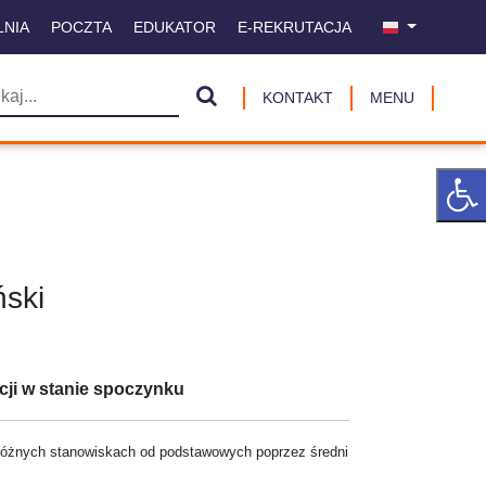
LNIA
POCZTA
EDUKATOR
E-REKRUTACJA
KONTAKT
MENU
ski
icji w stanie spoczynku
a różnych stanowiskach od podstawowych poprzez średni