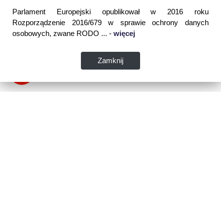
Parlament Europejski opublikował w 2016 roku
Rozporządzenie 2016/679 w sprawie ochrony danych
osobowych, zwane RODO ... -
więcej
Zamknij
Dane kontaktowe:
WSPIA Rzeszowska Szkoła Wyższa
ul. Cegielniana 14 (boczna al. Rejtana)
35-310 Rzeszów
tel. 17 867 04 00