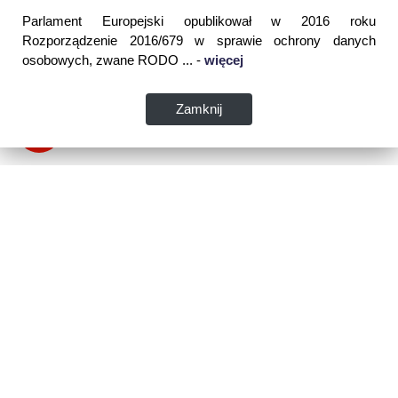
Parlament Europejski opublikował w 2016 roku
Rozporządzenie 2016/679 w sprawie ochrony danych
osobowych, zwane RODO ... -
więcej
Zamknij
Dane kontaktowe:
WSPIA Rzeszowska Szkoła Wyższa
ul. Cegielniana 14 (boczna al. Rejtana)
35-310 Rzeszów
tel. 17 867 04 00