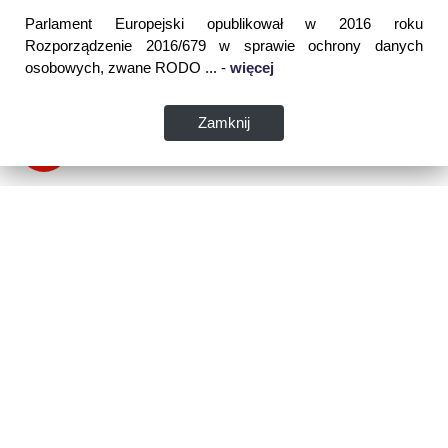
Parlament Europejski opublikował w 2016 roku
Rozporządzenie 2016/679 w sprawie ochrony danych
osobowych, zwane RODO ... -
więcej
Zamknij
Dane kontaktowe:
WSPIA Rzeszowska Szkoła Wyższa
ul. Cegielniana 14 (boczna al. Rejtana)
35-310 Rzeszów
tel. 17 867 04 00