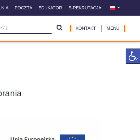
LNIA
POCZTA
EDUKATOR
E-REKRUTACJA
KONTAKT
MENU
rania