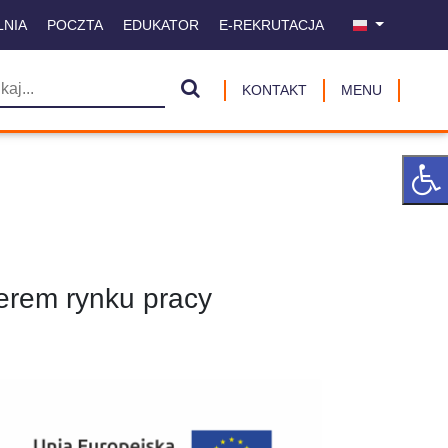
LNIA
POCZTA
EDUKATOR
E-REKRUTACJA
KONTAKT
MENU
erem rynku pracy