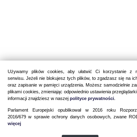
Używamy plików cookies, aby ułatwić Ci korzystanie z 
serwisu. Jeżeli nie blokujesz tych plików, to zgadzasz się na ic
oraz zapisanie w pamięci urządzenia. Możesz samodzielnie z
plikami cookies, zmieniając odpowiednio ustawienia przeglądarki
Dane kontaktowe:
informacji znajdziesz w naszej
polityce prywatności
.
Parlament Europejski opublikował w 2016 roku Rozporz
WSPIA Rzeszowska Szkoła Wyższa
2016/679 w sprawie ochrony danych osobowych, zwane ROD
ul. Cegielniana 14 (boczna al. Rejtana)
więcej
35-310 Rzeszów
tel. 17 867 04 00