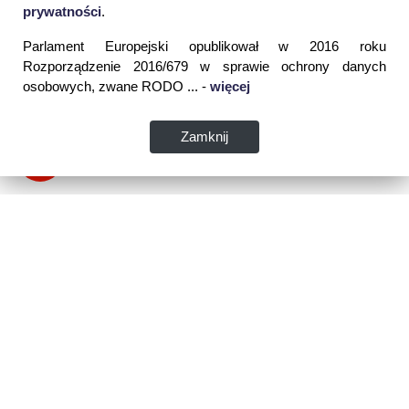
prywatności
.
Parlament Europejski opublikował w 2016 roku
Rozporządzenie 2016/679 w sprawie ochrony danych
osobowych, zwane RODO ... -
więcej
Zamknij
Dane kontaktowe:
WSPIA Rzeszowska Szkoła Wyższa
ul. Cegielniana 14 (boczna al. Rejtana)