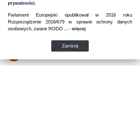
prywatności
.
Parlament Europejski opublikował w 2016 roku
Rozporządzenie 2016/679 w sprawie ochrony danych
osobowych, zwane RODO ... -
więcej
Zamknij
Dane kontaktowe:
WSPIA Rzeszowska Szkoła Wyższa
ul. Cegielniana 14 (boczna al. Rejtana)
35-310 Rzeszów