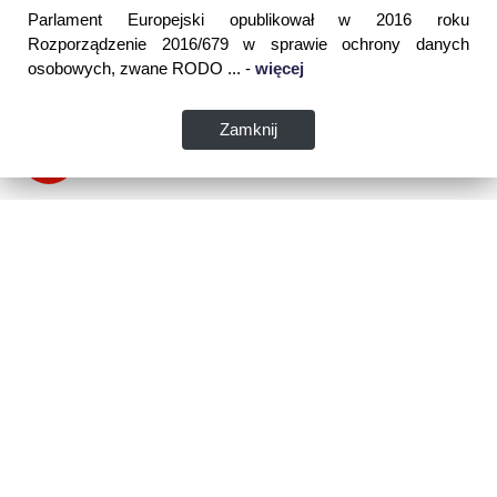
Parlament Europejski opublikował w 2016 roku
Rozporządzenie 2016/679 w sprawie ochrony danych
osobowych, zwane RODO ... -
więcej
Zamknij
Dane kontaktowe:
WSPIA Rzeszowska Szkoła Wyższa
ul. Cegielniana 14 (boczna al. Rejtana)
35-310 Rzeszów
tel. 17 867 04 00