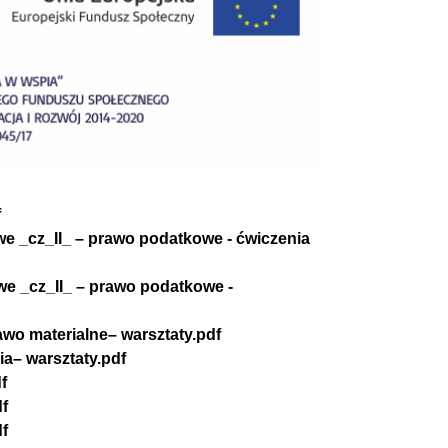
f
owe _cz_II_ – prawo podatkowe - ćwiczenia
owe _cz_II_ – prawo podatkowe -
rawo materialne– warsztaty.pdf
ia– warsztaty.pdf
f
df
df