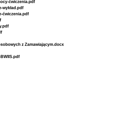
mocy-ćwiczenia.pdf
e-wykład.pdf
-ćwiczenia.pdf
f
y.pdf
df
 i osobowych z Zamawiającym.docx
-BWIIS.pdf