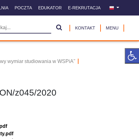
LNIA
POCZTA
EDUKATOR
E-REKRUTACJA
KONTAKT
MENU
owy wymiar studiowania w WSPiA"
/KON/z045/2020
pdf
ty.pdf