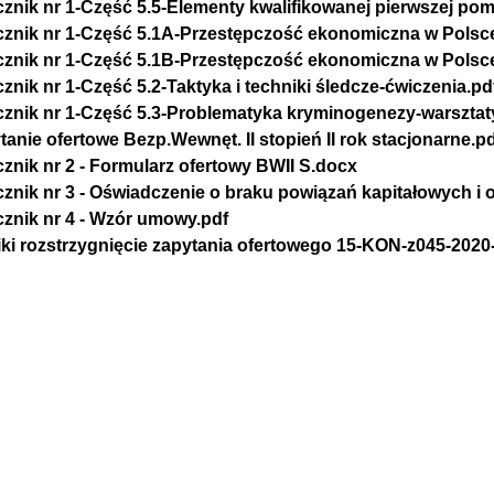
cznik nr 1-Część 5.5-Elementy kwalifikowanej pierwszej po
cznik nr 1-Część 5.1A-Przestępczość ekonomiczna w Polsc
cznik nr 1-Część 5.1B-Przestępczość ekonomiczna w Polsce
cznik nr 1-Część 5.2-Taktyka i techniki śledcze-ćwiczenia.pd
cznik nr 1-Część 5.3-Problematyka kryminogenezy-warsztat
tanie ofertowe Bezp.Wewnęt. II stopień II rok stacjonarne.p
cznik nr 2 - Formularz ofertowy BWII S.docx
cznik nr 3 - Oświadczenie o braku powiązań kapitałowych
cznik nr 4 - Wzór umowy.pdf
ki rozstrzygnięcie zapytania ofertowego 15-KON-z045-2020