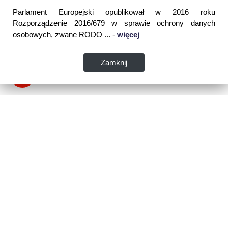
Parlament Europejski opublikował w 2016 roku
Rozporządzenie 2016/679 w sprawie ochrony danych
osobowych, zwane RODO ... -
więcej
Zamknij
Dane kontaktowe:
WSPIA Rzeszowska Szkoła Wyższa
ul. Cegielniana 14 (boczna al. Rejtana)
35-310 Rzeszów
tel. 17 867 04 00