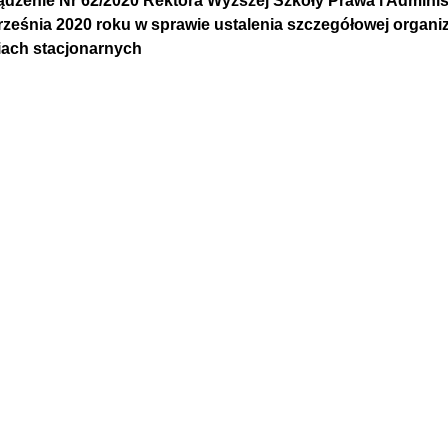
ądzenie Nr 62/2020 Rektora Wyższej Szkoły Prawa i Adminis
rześnia 2020 roku w sprawie ustalenia szczegółowej organi
iach stacjonarnych