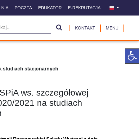
LNIA
POCZTA
EDUKATOR
E-REKRUTACJA
KONTAKT
MENU
a studiach stacjonarnych
SPiA ws. szczegółowej
020/2021 na studiach
h