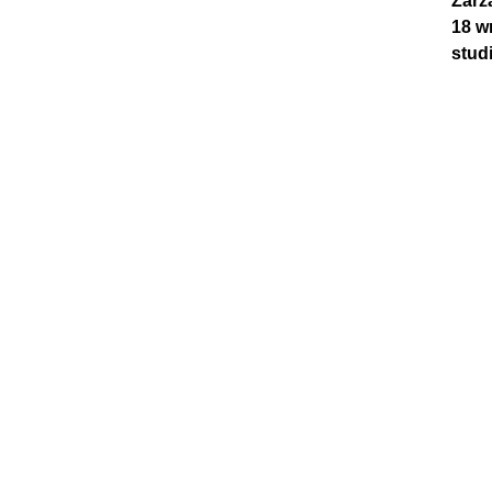
Zarz
18 w
stud