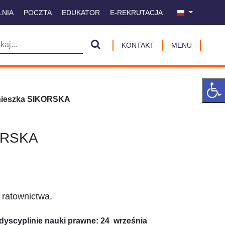
LNIA
POCZTA
EDUKATOR
E-REKRUTACJA
KONTAKT
MENU
nieszka SIKORSKA
KORSKA
 ratownictwa.
dyscyplinie nauki prawne: 24 września