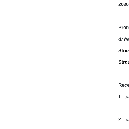
2020 
Prom
dr h
Stre
Stre
Rece
1.
p
2.
p