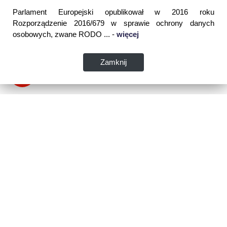
Parlament Europejski opublikował w 2016 roku
Rozporządzenie 2016/679 w sprawie ochrony danych
osobowych, zwane RODO ... -
więcej
Zamknij
Dane kontaktowe:
WSPIA Rzeszowska Szkoła Wyższa
ul. Cegielniana 14 (boczna al. Rejtana)
35-310 Rzeszów
tel. 17 867 04 00