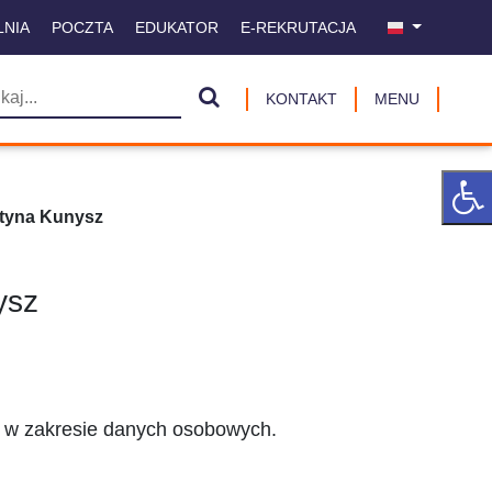
LNIA
POCZTA
EDUKATOR
E-REKRUTACJA
KONTAKT
MENU
styna Kunysz
ysz
h w zakresie danych osobowych.