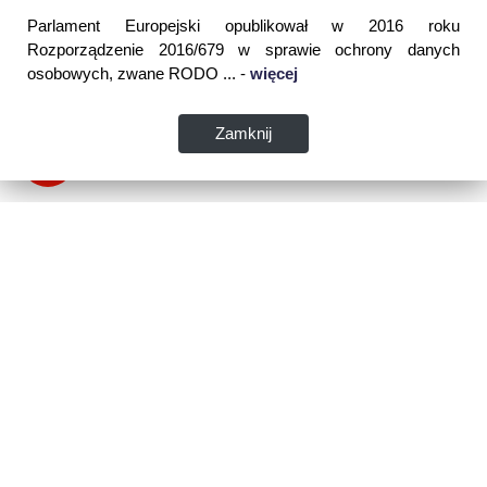
Parlament Europejski opublikował w 2016 roku
Rozporządzenie 2016/679 w sprawie ochrony danych
osobowych, zwane RODO ... -
więcej
Zamknij
Dane kontaktowe:
WSPIA Rzeszowska Szkoła Wyższa
ul. Cegielniana 14 (boczna al. Rejtana)
35-310 Rzeszów
tel. 17 867 04 00