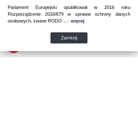
Parlament Europejski opublikował w 2016 roku
Rozporządzenie 2016/679 w sprawie ochrony danych
osobowych, zwane RODO ... -
więcej
Zamknij
Dane kontaktowe:
WSPIA Rzeszowska Szkoła Wyższa
ul. Cegielniana 14 (boczna al. Rejtana)
35-310 Rzeszów
tel. 17 867 04 00